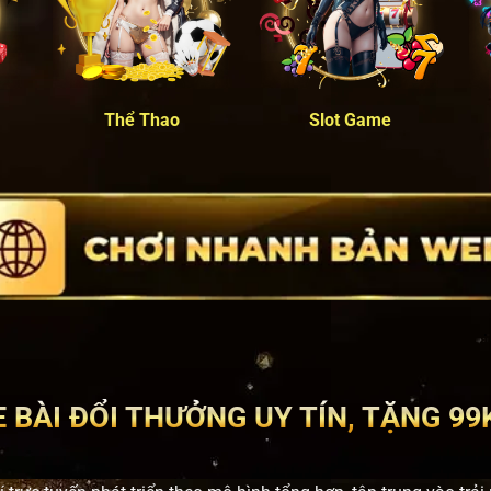
Thể Thao
Slot Game
 BÀI ĐỔI THƯỞNG UY TÍN, TẶNG 99