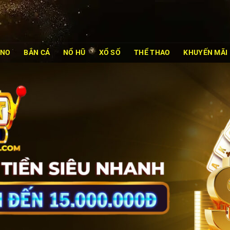
INO
BẮN CÁ
NỔ HŨ
XỔ SỐ
THỂ THAO
KHUYẾN MÃI