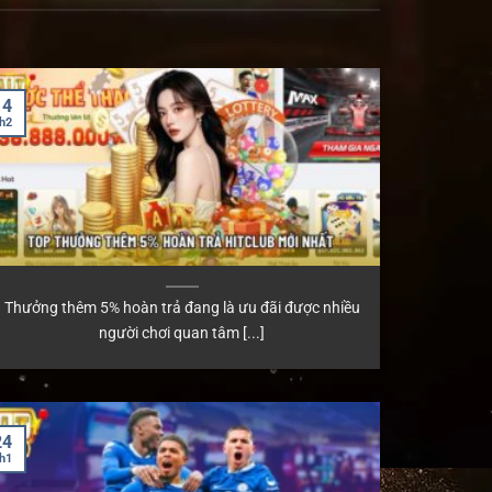
14
bắt đầu phát triển mạnh mẽ. Ngay từ giai đoạn đầu,
h2
c tế trong lĩnh vực giải trí trực tuyến. Điều này
ầu
Thưởng thêm 5% hoàn trả đang là ưu đãi được nhiều
người chơi quan tâm [...]
 giai đoạn
24
h1
ượt chơi live/ngày; Tăng trưởng 35%/năm; Tỷ lệ giữ chân
Hơn 1,5 triệu thành viên hoạt động hàng tháng