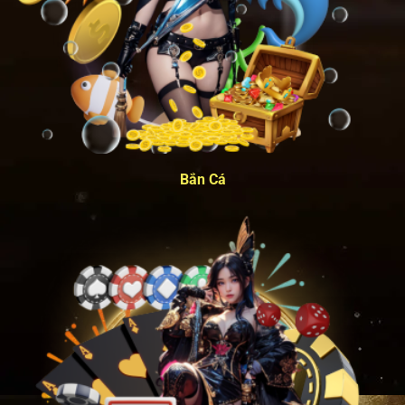
Bắn Cá