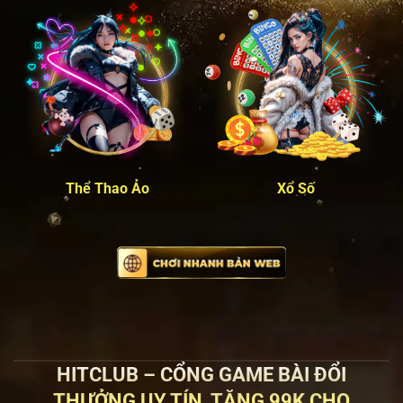
Thể Thao Ảo
Xổ Số
HITCLUB – CỔNG GAME BÀI ĐỔI
THƯỞNG UY TÍN, TẶNG 99K CHO