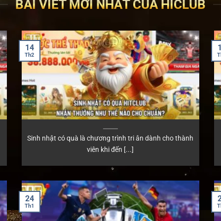
BÀI VIẾT MỚI NHẤT CỦA HICLUB
b
14
2020, trong bối cảnh thị trường giải trí trực tuyến tại châu Á 
Th2
T
uyên nghiệp, tuân thủ sự quản lý của các tổ chức cấp phép quố
 niềm tin cho cộng đồng người tham gia.
tiết
 đầu với khoảng 50 nhân sự, thu hút hàng triệu thành viên Châu Á ban đ
Sinh nhật có quà là chương trình tri ân dành cho thành
viên khi đến [...]
nh thu tăng trưởng ổn định, đạt hơn 3 triệu thành viên toàn cầu ở một số
Nền tảng đổi mới nhất tại iGaming Asia Awards 2024
cổng game xuất sắc 2023
24
Th1
T
g triệu tài khoản đăng ký mới/năm; 230.000 lượt truy cập/ngày; 70.000 l
ời chơi 71%; Đánh giá dịch vụ 92%; Doanh thu quý 1 bắn cá: 4 triệu USD; 