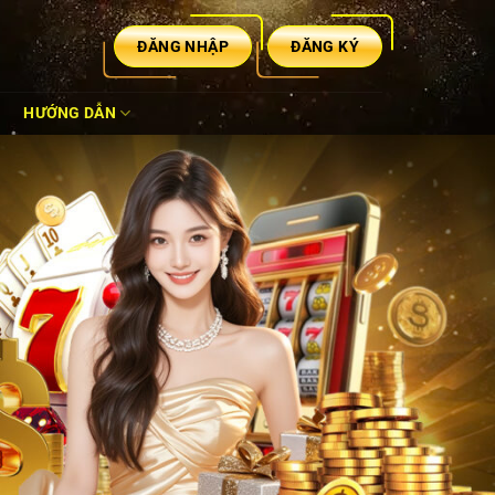
ĐĂNG NHẬP
ĐĂNG KÝ
HƯỚNG DẪN