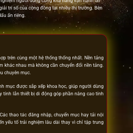
trải nghiệm người dùng cùng khả năng vận hành ổn
i trí số của cộng đồng tại nhiều thị trường. Bên
dấu ấn riêng.
h hợp trên cùng một hệ thống thống nhất. Nền tảng
hẩm khác nhau mà không cần chuyển đổi nền tảng.
iều chuyên mục.
anh mục được sắp xếp khoa học, giúp người dùng
tính lẫn thiết bị di động góp phần nâng cao tính
Các thao tác đăng nhập, chuyển mục hay tải nội
yếu tố trải nghiệm lâu dài thay vì chỉ tập trung