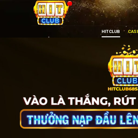
Chuyển
đến
nội
dung
HITCLUB
CAS