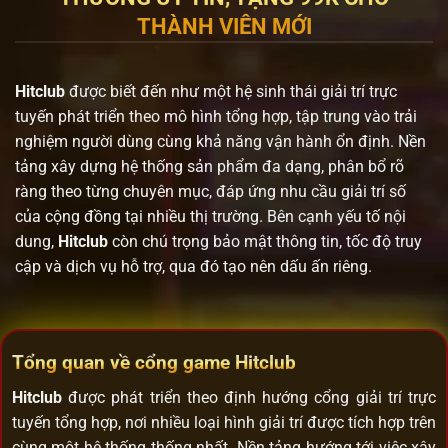
THÀNH VIÊN MỚI
Hitclub
được biết đến như một hệ sinh thái giải trí trực
tuyến phát triển theo mô hình tổng hợp, tập trung vào trải
nghiệm người dùng cùng khả năng vận hành ổn định. Nền
tảng xây dựng hệ thống sản phẩm đa dạng, phân bổ rõ
ràng theo từng chuyên mục, đáp ứng nhu cầu giải trí số
của cộng đồng tại nhiều thị trường. Bên cạnh yếu tố nội
dung,
Hitclub
còn chú trọng bảo mật thông tin, tốc độ truy
cập và dịch vụ hỗ trợ, qua đó tạo nên dấu ấn riêng.
Tổng quan về cổng game Hitclub
Hitclub
được phát triển theo định hướng cổng giải trí trực
tuyến tổng hợp, nơi nhiều loại hình giải trí được tích hợp trên
cùng một hệ thống thống nhất. Nền tảng hướng tới việc xây