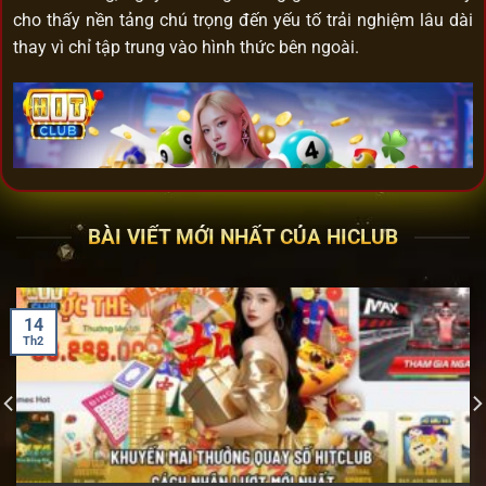
cho thấy nền tảng chú trọng đến yếu tố trải nghiệm lâu dài
thay vì chỉ tập trung vào hình thức bên ngoài.
BÀI VIẾT MỚI NHẤT CỦA HICLUB
14
Mục tiêu cốt lõi của Hitclub là môi trường an toàn, minh bạch
Th2
Thành tựu nổi bật của Hit club
Thương hiệu
Hitclub
hình thành từ đầu thập niên 2020,
trong bối cảnh thị trường giải trí trực tuyến tại châu Á bắt