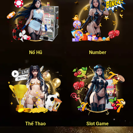
Nổ Hũ
Number
Thể Thao
Slot Game