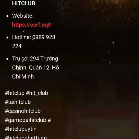
HITCLUB
Website:
https://ecrf.my/
Hotline: 0989 928
224
Trụ sở: 294 Trường
Hệ thống vận hành của Hitclub được đầu tư bài bản
Chinh, Quận 12, Hồ
Chí Minh
Các chuyên mục game tại cổng game Hitclub
#hitclub #hit_club
Hệ thống nội dung được xây dựng theo cấu trúc phân loại
#taihitclub
rõ ràng, giúp các bet thủ nhanh chóng tiếp cận đúng chuyên
#casinohitclub
mục phù hợp nhu cầu. Mỗi danh mục được thiết kế độc lập,
tối ưu trải nghiệm theo từng nhóm trò chơi cụ thể. Việc phân
#gamebaihitclub #
chia khoa học cũng hỗ trợ người mới làm quen nền tảng dễ
#hitclubuytin
thao tác hơn. Đây là một trong những yếu tố giúp hệ thống
#hitclubphattrien